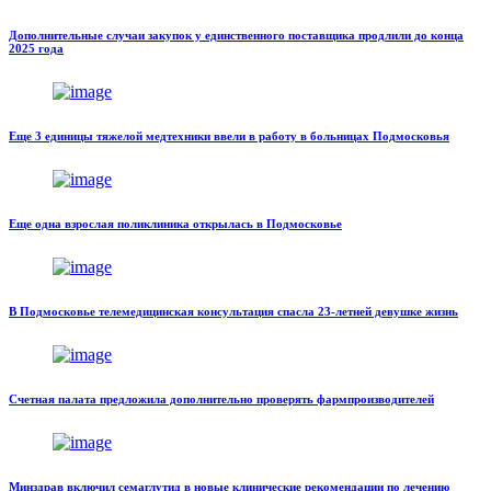
Дополнительные случаи закупок у единственного поставщика продлили до конца
2025 года
Еще 3 единицы тяжелой медтехники ввели в работу в больницах Подмосковья
Еще одна взрослая поликлиника открылась в Подмосковье
В Подмосковье телемедицинская консультация спасла 23-летней девушке жизнь
Счетная палата предложила дополнительно проверять фармпроизводителей
Минздрав включил семаглутид в новые клинические рекомендации по лечению