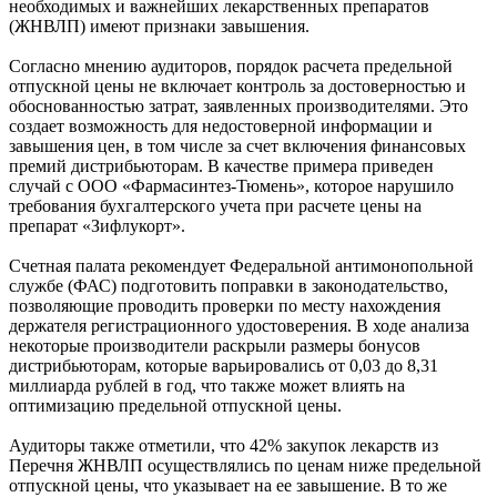
необходимых и важнейших лекарственных препаратов
(ЖНВЛП) имеют признаки завышения.
Согласно мнению аудиторов, порядок расчета предельной
отпускной цены не включает контроль за достоверностью и
обоснованностью затрат, заявленных производителями. Это
создает возможность для недостоверной информации и
завышения цен, в том числе за счет включения финансовых
премий дистрибьюторам. В качестве примера приведен
случай с ООО «Фармасинтез-Тюмень», которое нарушило
требования бухгалтерского учета при расчете цены на
препарат «Зифлукорт».
Счетная палата рекомендует Федеральной антимонопольной
службе (ФАС) подготовить поправки в законодательство,
позволяющие проводить проверки по месту нахождения
держателя регистрационного удостоверения. В ходе анализа
некоторые производители раскрыли размеры бонусов
дистрибьюторам, которые варьировались от 0,03 до 8,31
миллиарда рублей в год, что также может влиять на
оптимизацию предельной отпускной цены.
Аудиторы также отметили, что 42% закупок лекарств из
Перечня ЖНВЛП осуществлялись по ценам ниже предельной
отпускной цены, что указывает на ее завышение. В то же