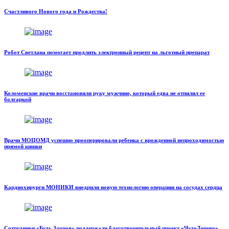
Счастливого Нового года и Рождества!
Робот Светлана помогает продлить электронный рецепт на льготный препарат
Коломенские врачи восстановили руку мужчине, который едва не отпилил ее
болгаркой
Врачи МОЦОМД успешно прооперировали ребенка с врожденной непроходимостью
прямой кишки
Кардиохирурги МОНИКИ внедрили новую технологию операции на сосудах сердца
Сотрудники «Будь Здоров» поддержали благотворительный проект «ЧудоДерево»