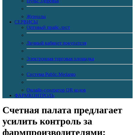
Пульс Здоровья
Журналы
CЕРВИСЫ
Оптовый прайс-лист
Личный кабинет покупателя
Электронная торговая площадка
Система Public.Medargo
Онлайн-генератор QR кодов
ФАРМКОНТРОЛЬ
Счетная палата предлагает
усилить контроль за
фармпроизводителями: